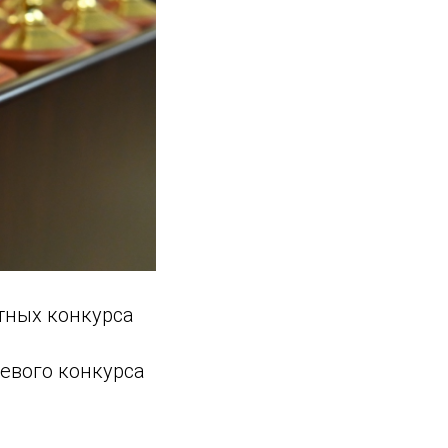
тных конкурса
й
аевого конкурса