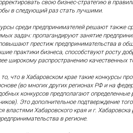
орректировать свою бизнес-стратегию в прави
обы в следующий раз стать лучшими.
курсы среди предпринимателей решают также ср
имых задач: пропагандируют занятие предприн
 повышают престиж предпринимательства в общ
шие практики бизнеса, способствуют росту до
лее широкому распространению качественных то
о, что в Хабаровском крае такие конкурсы про
снове (во многих других регионах РФ и на фед
добных конкурсов предполагают определенные 
ников). Это дополнительное подтверждение того
ся властями Хабаровского края и г. Хабаровска
редпринимательства в регионе.