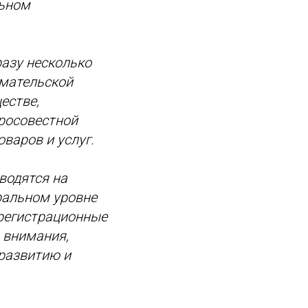
льном
азу несколько
имательской
естве,
бросовестной
варов и услуг.
водятся на
еральном уровне
регистрационные
 внимания,
 развитию и