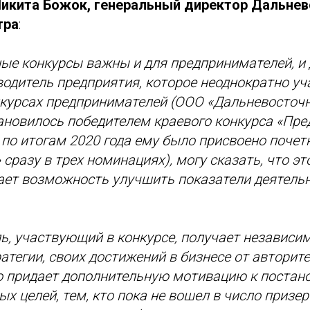
икита Божок, генеральный директор Дальне
тра
:
ные конкурсы важны и для предпринимателей, и
водитель предприятия, которое неоднократно уч
нкурсах предпринимателей (ООО «Дальневосточ
тановилось победителем краевого конкурса «Пр
, по итогам 2020 года ему было присвоено почет
 сразу в трех номинациях), могу сказать, что э
ает возможность улучшить показатели деятель
, участвующий в конкурсе, получает независи
ратегии, своих достижений в бизнесе от авторит
 придает дополнительную мотивацию к постано
х целей, тем, кто пока не вошел в число призер