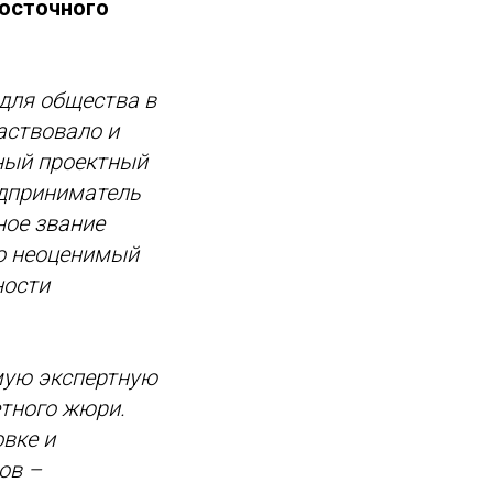
восточного
 для общества в
аствовало и
ный проектный
едприниматель
ное звание
то неоценимый
ности
мую экспертную
етного жюри.
вке и
ов –