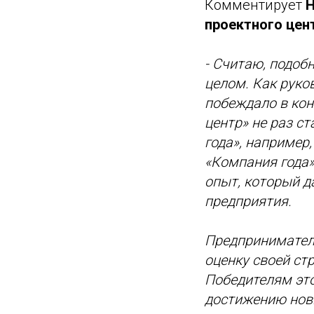
Комментирует
Н
проектного цен
- Считаю, подоб
целом. Как руко
побеждало в ко
центр» не раз с
года», например
«Компания года»
опыт, который д
предприятия.
Предприниматель
оценку своей ст
Победителям это
достижению новы