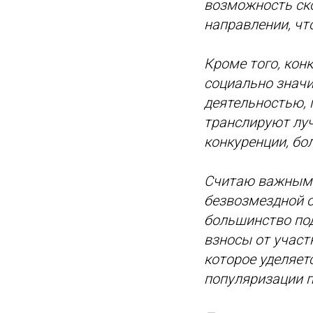
возможность ск
направлении, чт
Кроме того, кон
социально знач
деятельностью,
транслируют луч
конкуренции, бо
Считаю важным т
безвозмездной о
большинство по
взносы от участ
которое уделяет
популяризации п