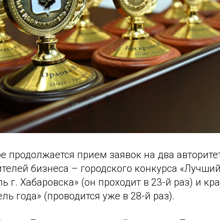
е продолжается прием заявок на два авторите
ителей бизнеса – городского конкурса «Лучши
 г. Хабаровска» (он проходит в 23-й раз) и кр
ь года» (проводится уже в 28-й раз).