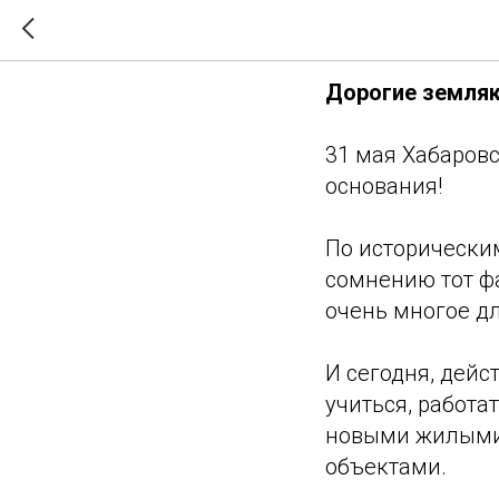
С днем р
Дорогие земляк
31 мая Хабаровс
основания!
По исторически
сомнению тот ф
очень многое дл
И сегодня, дейст
учиться, работа
новыми жилыми
объектами.