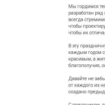
Мы гордимся те
разработан ряд 
всегда стремимс
чтобы проектир
чтобы их отлича
В эту праздничн
каждым годом с
красивым, а жи
благополучия, о
Давайте не забы
от каждого из н
создано предыд
С праздником, 