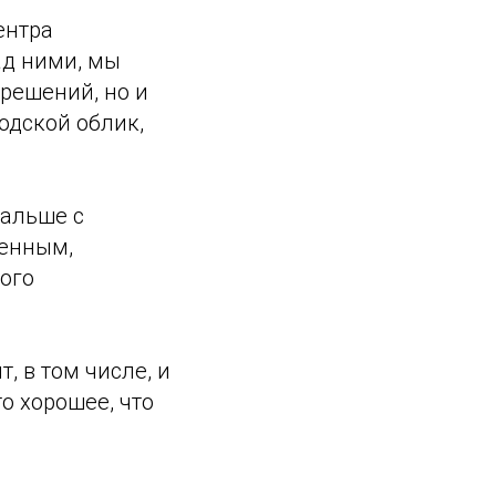
ентра
ад ними, мы
 решений, но и
одской облик,
дальше с
оенным,
ого
, в том числе, и
о хорошее, что